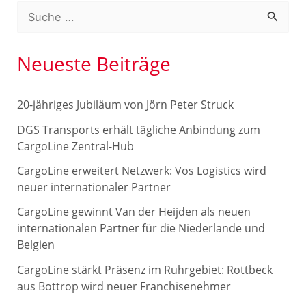
S
u
c
Neueste Beiträge
h
e
20-jähriges Jubiläum von Jörn Peter Struck
n
DGS Transports erhält tägliche Anbindung zum
n
CargoLine Zentral-Hub
a
CargoLine erweitert Netzwerk: Vos Logistics wird
c
neuer internationaler Partner
h
CargoLine gewinnt Van der Heijden als neuen
internationalen Partner für die Niederlande und
:
Belgien
CargoLine stärkt Präsenz im Ruhrgebiet: Rottbeck
aus Bottrop wird neuer Franchisenehmer