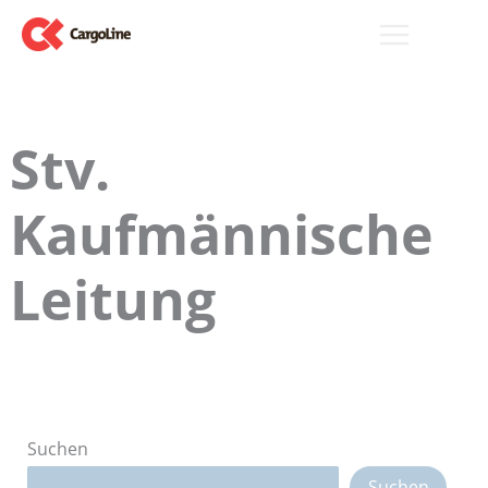
Zum
Inhalt
springen
Stv.
Kaufmännische
Leitung
Suchen
Suchen