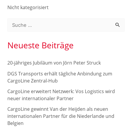
Nicht kategorisiert
S
u
c
Neueste Beiträge
h
e
20-jähriges Jubiläum von Jörn Peter Struck
n
DGS Transports erhält tägliche Anbindung zum
n
CargoLine Zentral-Hub
a
CargoLine erweitert Netzwerk: Vos Logistics wird
c
neuer internationaler Partner
h
CargoLine gewinnt Van der Heijden als neuen
internationalen Partner für die Niederlande und
:
Belgien