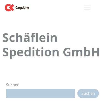
Zum
Inhalt
springen
Schäflein
Spedition GmbH
Suchen
Suchen