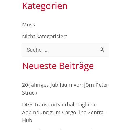
Kategorien
Muss
Nicht kategorisiert
S
u
Neueste Beiträge
c
h
20-jähriges Jubiläum von Jörn Peter
e
Struck
n
DGS Transports erhält tägliche
n
Anbindung zum CargoLine Zentral-
Hub
a