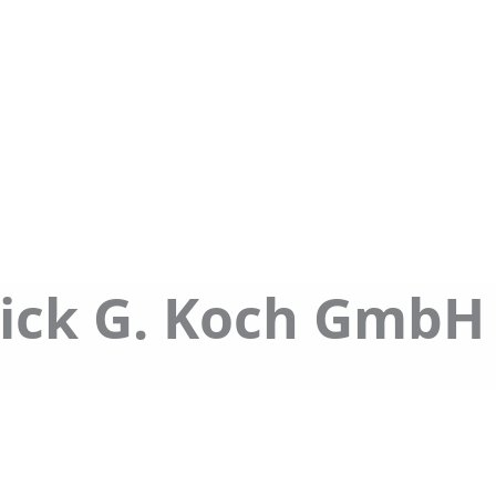
er
Transport
Kontraktlogistik
Gefa
rick G. Koch GmbH