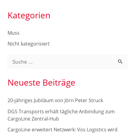
Kategorien
Muss
Nicht kategorisiert
S
u
c
Neueste Beiträge
h
e
20-jähriges Jubiläum von Jörn Peter Struck
n
DGS Transports erhält tägliche Anbindung zum
n
CargoLine Zentral-Hub
a
CargoLine erweitert Netzwerk: Vos Logistics wird