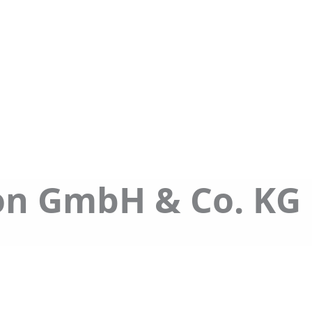
er
Transport
Kontraktlogistik
Gefa
on GmbH & Co. KG