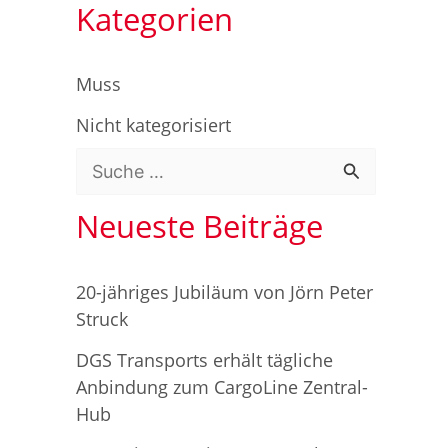
Kategorien
Muss
Nicht kategorisiert
S
u
Neueste Beiträge
c
h
20-jähriges Jubiläum von Jörn Peter
e
Struck
n
DGS Transports erhält tägliche
n
Anbindung zum CargoLine Zentral-
Hub
a