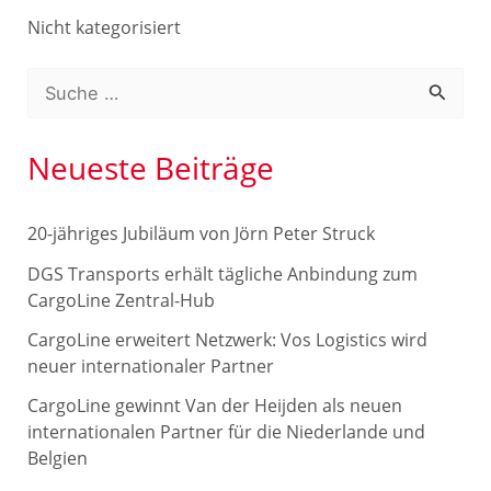
Nicht kategorisiert
S
u
c
Neueste Beiträge
h
e
20-jähriges Jubiläum von Jörn Peter Struck
n
DGS Transports erhält tägliche Anbindung zum
n
CargoLine Zentral-Hub
a
CargoLine erweitert Netzwerk: Vos Logistics wird
c
neuer internationaler Partner
h
CargoLine gewinnt Van der Heijden als neuen
internationalen Partner für die Niederlande und
:
Belgien