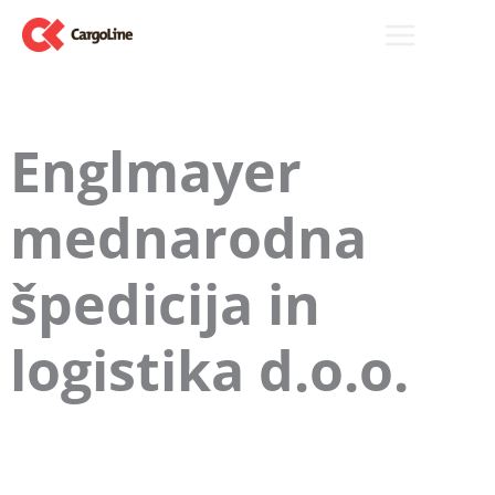
Zum
Inhalt
springen
Englmayer
mednarodna
špedicija in
logistika d.o.o.