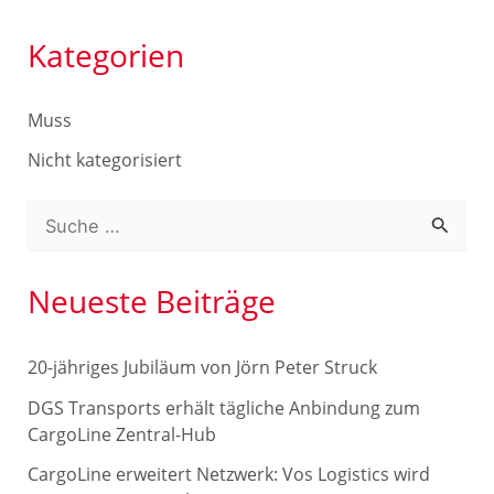
Kategorien
Muss
Nicht kategorisiert
S
u
c
Neueste Beiträge
h
e
20-jähriges Jubiläum von Jörn Peter Struck
n
DGS Transports erhält tägliche Anbindung zum
n
CargoLine Zentral-Hub
a
CargoLine erweitert Netzwerk: Vos Logistics wird