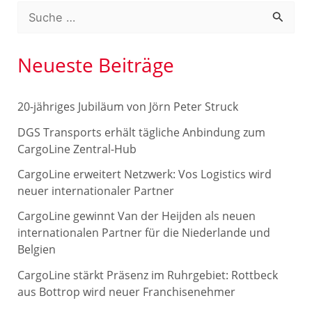
S
u
c
Neueste Beiträge
h
e
20-jähriges Jubiläum von Jörn Peter Struck
n
DGS Transports erhält tägliche Anbindung zum
n
CargoLine Zentral-Hub
a
CargoLine erweitert Netzwerk: Vos Logistics wird
c
neuer internationaler Partner
h
CargoLine gewinnt Van der Heijden als neuen
internationalen Partner für die Niederlande und
:
Belgien
CargoLine stärkt Präsenz im Ruhrgebiet: Rottbeck
aus Bottrop wird neuer Franchisenehmer