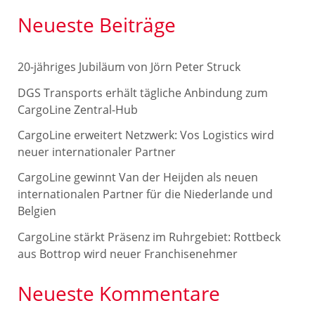
c
Neueste Beiträge
h
e
20-jähriges Jubiläum von Jörn Peter Struck
n
DGS Transports erhält tägliche Anbindung zum
n
CargoLine Zentral-Hub
a
CargoLine erweitert Netzwerk: Vos Logistics wird
c
neuer internationaler Partner
h
CargoLine gewinnt Van der Heijden als neuen
internationalen Partner für die Niederlande und
:
Belgien
CargoLine stärkt Präsenz im Ruhrgebiet: Rottbeck
aus Bottrop wird neuer Franchisenehmer
Neueste Kommentare