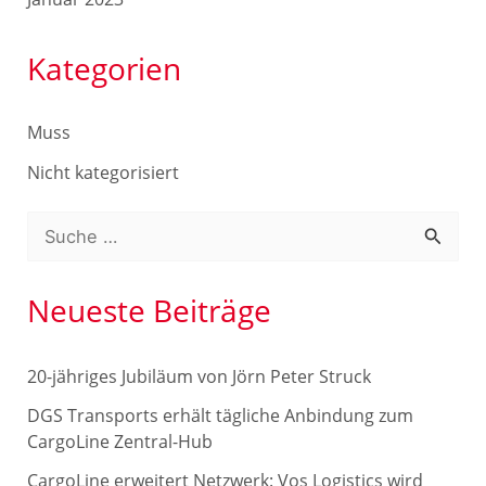
Kategorien
Muss
Nicht kategorisiert
S
u
c
Neueste Beiträge
h
e
20-jähriges Jubiläum von Jörn Peter Struck
n
DGS Transports erhält tägliche Anbindung zum
n
CargoLine Zentral-Hub
a
CargoLine erweitert Netzwerk: Vos Logistics wird