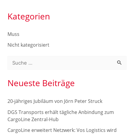
Kategorien
Muss
Nicht kategorisiert
S
u
c
Neueste Beiträge
h
e
20-jähriges Jubiläum von Jörn Peter Struck
n
DGS Transports erhält tägliche Anbindung zum
n
CargoLine Zentral-Hub
a
CargoLine erweitert Netzwerk: Vos Logistics wird