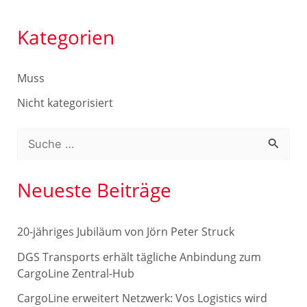
Kategorien
Muss
Nicht kategorisiert
S
u
c
Neueste Beiträge
h
e
20-jähriges Jubiläum von Jörn Peter Struck
n
DGS Transports erhält tägliche Anbindung zum
n
CargoLine Zentral-Hub
a
CargoLine erweitert Netzwerk: Vos Logistics wird