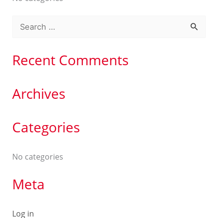
S
e
a
Recent Comments
r
c
Archives
h
f
Categories
o
r
No categories
:
Meta
Log in